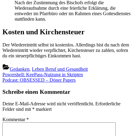
Nach der Zustimmung des Bischofs erfolgt die
Wiederaufnahme durch eine feierliche Erklärung, die
entweder im Pfarrbüro oder im Rahmen eines Gottesdienstes
stattfinden kann.
Kosten und Kirchensteuer
Der Wiedereintritt selbst ist kostenlos. Allerdings bist du nach dem
Wiedereintritt wieder verpflichtet, Kirchensteuer zu zahlen, sofern
du ein steuerpflichtiges Einkommen hast.
Gedanken
,
Leben Beruf und Gesundheit
Beitragsnavigation
Previous
Powershell: KeePass-Nutzung in Skripten
Post:
Next
Podcast: OBSESSED – Döner Papers
Post:
Schreibe einen Kommentar
Deine E-Mail-Adresse wird nicht veröffentlicht.
Erforderliche
Felder sind mit
*
markiert
Kommentar
*