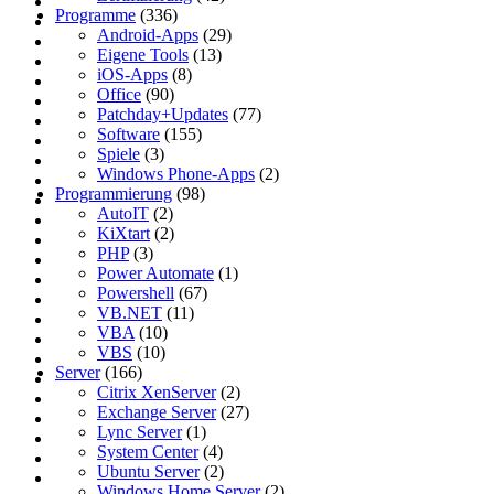
Programme
(336)
Android-Apps
(29)
Eigene Tools
(13)
iOS-Apps
(8)
Office
(90)
Patchday+Updates
(77)
Software
(155)
Spiele
(3)
Windows Phone-Apps
(2)
Programmierung
(98)
AutoIT
(2)
KiXtart
(2)
PHP
(3)
Power Automate
(1)
Powershell
(67)
VB.NET
(11)
VBA
(10)
VBS
(10)
Server
(166)
Citrix XenServer
(2)
Exchange Server
(27)
Lync Server
(1)
System Center
(4)
Ubuntu Server
(2)
Windows Home Server
(2)