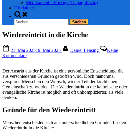
Medikament – Forxiga (Dapagliflozin)
Disclaimer
Toggle
search
Suchen
form
nach:
Wiedereintritt in die Kirche
Posted
By
21. Mai 2025
19. Mai 2025
Daniel Lensing
Keine
on
zu
Kommentare
Wiedereintritt
in
Der Austritt aus der Kirche ist eine persönliche Entscheidung, die
die
aus verschiedenen Gründen getroffen wird. Doch manchmal
Kirche
verspüren Menschen den Wunsch, wieder Teil der kirchlichen
Gemeinschaft zu werden. Der Wiedereintritt in die katholische oder
evangelische Kirche ist möglich und oft unkomplizierter, als viele
denken.
Gründe für den Wiedereintritt
Menschen entscheiden sich aus unterschiedlichen Gründen für den
Wiedereintritt in die Kirche: