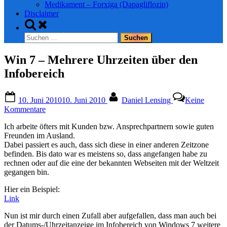
Medikament – Forxiga (Dapagliflozin)
Disclaimer
Toggle
search
Suchen
form
nach:
Win 7 – Mehrere Uhrzeiten über den
Infobereich
Posted
By
10. Juni 2010
10. Juni 2010
Daniel Lensing
Keine
on
zu
Kommentare
Win
Ich arbeite öfters mit Kunden bzw. Ansprechpartnern sowie guten
7
Freunden im Ausland.
–
Dabei passiert es auch, dass sich diese in einer anderen Zeitzone
Mehrere
befinden. Bis dato war es meistens so, dass angefangen habe zu
Uhrzeiten
rechnen oder auf die eine der bekannten Webseiten mit der Weltzeit
über
gegangen bin.
den
Infobereich
Hier ein Beispiel:
Link
Nun ist mir durch einen Zufall aber aufgefallen, dass man auch bei
der Datums-/Uhrzeitanzeige im Infobereich von Windows 7 weitere