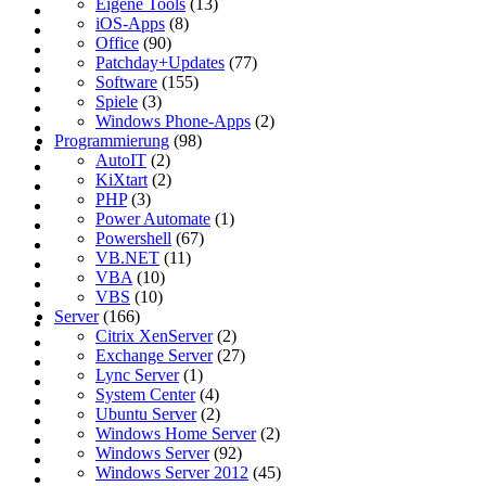
Eigene Tools
(13)
iOS-Apps
(8)
Office
(90)
Patchday+Updates
(77)
Software
(155)
Spiele
(3)
Windows Phone-Apps
(2)
Programmierung
(98)
AutoIT
(2)
KiXtart
(2)
PHP
(3)
Power Automate
(1)
Powershell
(67)
VB.NET
(11)
VBA
(10)
VBS
(10)
Server
(166)
Citrix XenServer
(2)
Exchange Server
(27)
Lync Server
(1)
System Center
(4)
Ubuntu Server
(2)
Windows Home Server
(2)
Windows Server
(92)
Windows Server 2012
(45)