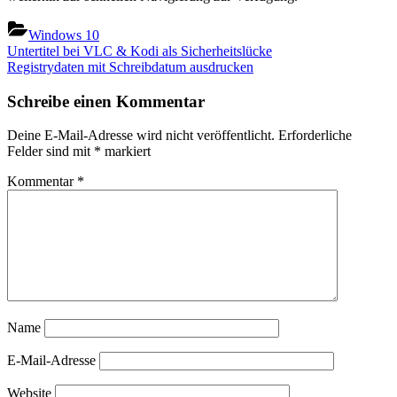
Windows 10
Beitragsnavigation
Previous
Untertitel bei VLC & Kodi als Sicherheitslücke
Post:
Next
Registrydaten mit Schreibdatum ausdrucken
Post:
Schreibe einen Kommentar
Deine E-Mail-Adresse wird nicht veröffentlicht.
Erforderliche
Felder sind mit
*
markiert
Kommentar
*
Name
E-Mail-Adresse
Website