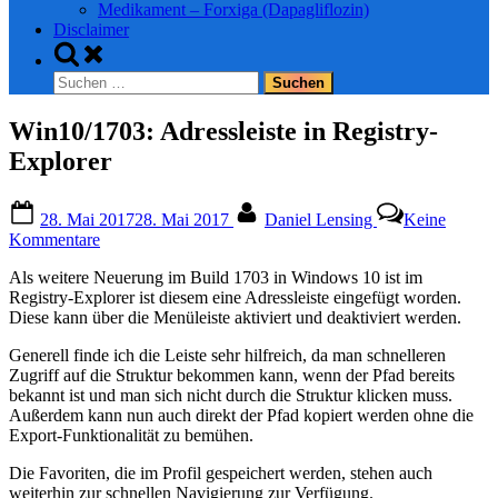
Medikament – Forxiga (Dapagliflozin)
Disclaimer
Toggle
search
Suchen
form
nach:
Win10/1703: Adressleiste in Registry-
Explorer
Posted
By
28. Mai 2017
28. Mai 2017
Daniel Lensing
Keine
on
zu
Kommentare
Win10/1703:
Als weitere Neuerung im Build 1703 in Windows 10 ist im
Adressleiste
Registry-Explorer ist diesem eine Adressleiste eingefügt worden.
in
Diese kann über die Menüleiste aktiviert und deaktiviert werden.
Registry-
Explorer
Generell finde ich die Leiste sehr hilfreich, da man schnelleren
Zugriff auf die Struktur bekommen kann, wenn der Pfad bereits
bekannt ist und man sich nicht durch die Struktur klicken muss.
Außerdem kann nun auch direkt der Pfad kopiert werden ohne die
Export-Funktionalität zu bemühen.
Die Favoriten, die im Profil gespeichert werden, stehen auch
weiterhin zur schnellen Navigierung zur Verfügung.