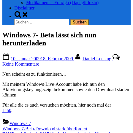
Medikament – Forxiga (Dapagliflozin)
Disclaimer
Toggle
search
Suchen
form
nach:
Windows 7- Beta lässt sich nun
herunterladen
Posted
By
10. Januar 2009
18. Februar 2009
Daniel Lensing
on
zu
Keine Kommentare
Windows
Nun scheint es zu funktionieren…
7-
Beta
Mit meinem Windows-Live-Account habe ich nun den
lässt
Aktivierungskey angezeigt bekommen sowie den Download starten
sich
können.
nun
herunterladen
Für alle die es auch versuchen möchten, hier noch mal der
Link
.
Windows 7
Beitragsnavigation
Previous
Windows 7-Beta-Download stark überfordert