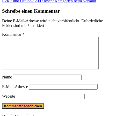
Post:
Next
E2K7 und Outlook 2007 löscht Kategorien beim Versand
Post:
Schreibe einen Kommentar
Deine E-Mail-Adresse wird nicht veröffentlicht.
Erforderliche
Felder sind mit
*
markiert
Kommentar
*
Name
E-Mail-Adresse
Website