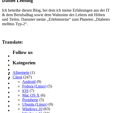
Daniel Lensing
Ich betreibe diesen Blog, bei dem ich meine Erfahrungen aus der IT
& dem Berufsalltag sowie dem Wahnsinn des Lebens mit Höhen
und Tiefen. Darunter meine „Erlebnisreise“ zum Planeten „Diabetes
mellitus Typ-2“.
Translate:
Follow us
Kategorien
Allgemein
(1)
Client
(247)
Android
(9)
Fedora (Linux)
(5)
iOS
(7)
Mac OS X
(6)
Peripherie
(5)
Ubuntu (Linux)
(9)
Windows 10
(63)