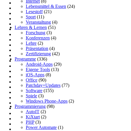
Internet
(8)
Lebensmittel & Essen
(24)
Lesestoff
(21)
Sport
(11)
Veranstaltung
(4)
Lehren & Lernen
(51)
Forschung
(3)
Konferenzen
(4)
Lehre
(2)
Präsentation
(4)
Zertifizierung
(42)
Programme
(336)
Android-Apps
(29)
Eigene Tools
(13)
iOS-Apps
(8)
Office
(90)
Patchday+Updates
(77)
Software
(155)
Spiele
(3)
Windows Phone-Apps
(2)
Programmierung
(98)
AutoIT
(2)
KiXtart
(2)
PHP
(3)
Power Automate
(1)