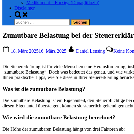
Medikament – Forxiga (Dapagliflozin)
Disclaimer
Toggle
search
Suchen
form
nach:
Zumutbare Belastung bei der Steuererklä
Posted
By
18. März 2025
16. März 2025
Daniel Lensing
Keine Ko
on
Die Steuererklärung ist für viele Menschen eine Herausforderung, i
„zumutbare Belastung“. Doch was bedeutet das genau, und wie wirkt si
Ihnen praktische Tipps, wie Sie diese in Ihrer Steuererklärung berück
Was ist die zumutbare Belastung?
Die zumutbare Belastung ist ein Eigenanteil, den Steuerpflichtige b
diesen Eigenanteil übersteigen, können sie steuerlich geltend gemach
Wie wird die zumutbare Belastung berechnet?
Die Höhe der zumutbaren Belastung hängt von drei Faktoren ab: