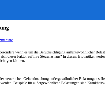
rung
zu
mmentare
Zumutbare
Belastung
bei
nsbesondere wenn es um die Berücksichtigung außergewöhnlicher Belast
der
ch dieser Faktor auf Ihre Steuerlast aus? In diesem Blogartikel werfen
Steuererklärung
sichtigen können.
ei der steuerlichen Geltendmachung außergewöhnlicher Belastungen sel
t werden. Beispiele für außergewöhnliche Belastungen sind Krankheitsk