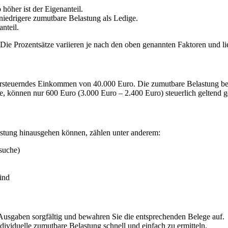
höher ist der Eigenanteil.
 niedrigere zumutbare Belastung als Ledige.
nteil.
Die Prozentsätze variieren je nach den oben genannten Faktoren und 
versteuerndes Einkommen von 40.000 Euro. Die zumutbare Belastung be
te, können nur 600 Euro (3.000 Euro – 2.400 Euro) steuerlich geltend
stung hinausgehen können, zählen unter anderem:
suche)
ind
Ausgaben sorgfältig und bewahren Sie die entsprechenden Belege auf.
dividuelle zumutbare Belastung schnell und einfach zu ermitteln.