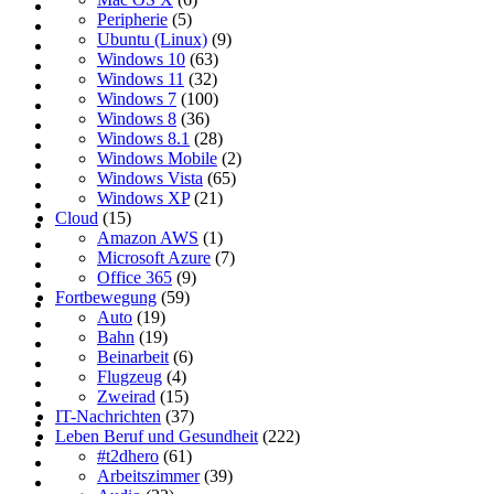
Peripherie
(5)
Ubuntu (Linux)
(9)
Windows 10
(63)
Windows 11
(32)
Windows 7
(100)
Windows 8
(36)
Windows 8.1
(28)
Windows Mobile
(2)
Windows Vista
(65)
Windows XP
(21)
Cloud
(15)
Amazon AWS
(1)
Microsoft Azure
(7)
Office 365
(9)
Fortbewegung
(59)
Auto
(19)
Bahn
(19)
Beinarbeit
(6)
Flugzeug
(4)
Zweirad
(15)
IT-Nachrichten
(37)
Leben Beruf und Gesundheit
(222)
#t2dhero
(61)
Arbeitszimmer
(39)