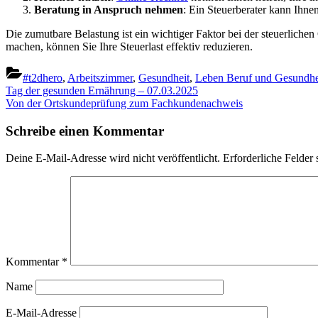
Beratung in Anspruch nehmen
: Ein Steuerberater kann Ihne
Die zumutbare Belastung ist ein wichtiger Faktor bei der steuerlic
machen, können Sie Ihre Steuerlast effektiv reduzieren.
#t2dhero
,
Arbeitszimmer
,
Gesundheit
,
Leben Beruf und Gesundhe
Beitragsnavigation
Previous
Tag der gesunden Ernährung – 07.03.2025
Post:
Next
Von der Ortskundeprüfung zum Fachkundenachweis
Post:
Schreibe einen Kommentar
Deine E-Mail-Adresse wird nicht veröffentlicht.
Erforderliche Felder 
Kommentar
*
Name
E-Mail-Adresse