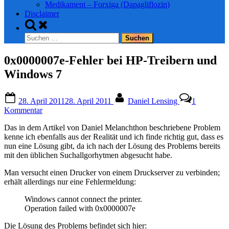
Medikament – Forxiga (Dapagliflozin)
Disclaimer
Toggle
search
Suchen
form
nach:
0x0000007e-Fehler bei HP-Treibern und
Windows 7
Posted
By
28. April 2011
28. April 2011
Daniel Lensing
1
on
zu
Kommentar
0x0000007e-
Das in dem Artikel von Daniel Melanchthon beschriebene Problem
Fehler
kenne ich ebenfalls aus der Realität und ich finde richtig gut, dass es
bei
nun eine Lösung gibt, da ich nach der Lösung des Problems bereits
HP-
mit den üblichen Suchallgorhytmen abgesucht habe.
Treibern
und
Man versucht einen Drucker von einem Druckserver zu verbinden;
Windows
erhält allerdings nur eine Fehlermeldung:
7
Windows cannot connect the printer.
Operation failed with 0x0000007e
Die Lösung des Problems befindet sich hier: