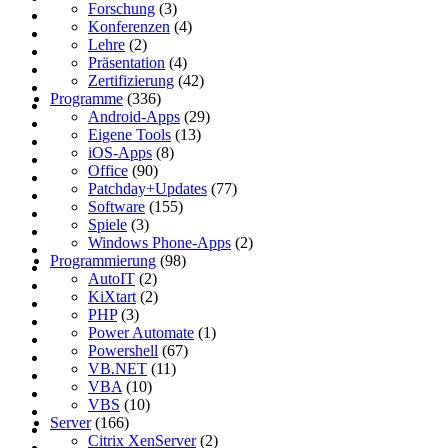
Forschung
(3)
Konferenzen
(4)
Lehre
(2)
Präsentation
(4)
Zertifizierung
(42)
Programme
(336)
Android-Apps
(29)
Eigene Tools
(13)
iOS-Apps
(8)
Office
(90)
Patchday+Updates
(77)
Software
(155)
Spiele
(3)
Windows Phone-Apps
(2)
Programmierung
(98)
AutoIT
(2)
KiXtart
(2)
PHP
(3)
Power Automate
(1)
Powershell
(67)
VB.NET
(11)
VBA
(10)
VBS
(10)
Server
(166)
Citrix XenServer
(2)