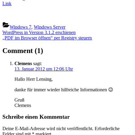
Link
Windows 7
,
Windows Server
Beitragsnavigation
Previous
WordPress in Version 3.1.2 erschienen
Post:
Next
„PDF im Browser öffnen“ per Registry steuern
Post:
on
Comment
(1)
“0x0000007e-
Clemens
sagt:
Fehler
13. Januar 2012 um 12:06 Uhr
bei
Hallo Herr Lensing,
HP-
danke für immer wieder hilfreiche Informationen 😉
Treibern
und
Gruß
Clemens
Windows
7”
Schreibe einen Kommentar
Deine E-Mail-Adresse wird nicht veröffentlicht.
Erforderliche
Felder sind mit
*
markiert