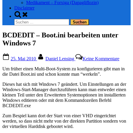
Medikament – Forxiga (Dapagliflozin)
Disclaimer
Toggle
search
Suchen
form
nach:
BCDEDIT – Boot.ini bearbeiten unter
Windows 7
Posted
By
zu
25. Mai 2010
Daniel Lensing
Keine Kommentare
on
BCDE
–
Um früher einen Multi-Boot-System zu konfigurieren gibt man in
Boot.in
die Datei Boot.ini und schon konnte man “werkeln”.
bearbei
unter
Dieses hat sich mit Windows 7 geändert. Um Einstellungen an der
Windo
Windows-Start-Manager durchzuführen kann man entweder einen
7
kleinen Teil unter den Erweiterten Systemoptionen im installierten
Windows editieren oder mit dem Kommandozeilen Befehl
BCDEDIT.exe
Zum Bespiel kann dort der Start von einer VHD eingerichtet
werden, so dass nicht mehr von der direkten Partition sondern von
der virtuellen Harddisk gebootet wird.