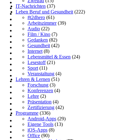
Zweirad
(15)
IT-Nachrichten
(37)
Leben Beruf und Gesundheit
(222)
#t2dhero
(61)
Arbeitszimmer
(39)
Audio
(22)
Film / Kino
(7)
Gedanken
(82)
Gesundheit
(42)
Internet
(8)
Lebensmittel & Essen
(24)
Lesestoff
(21)
Sport
(11)
Veranstaltung
(4)
Lehren & Lernen
(51)
Forschung
(3)
Konferenzen
(4)
Lehre
(2)
Präsentation
(4)
Zertifizierung
(42)
Programme
(336)
Android-Apps
(29)
Eigene Tools
(13)
iOS-Apps
(8)
Office
(90)