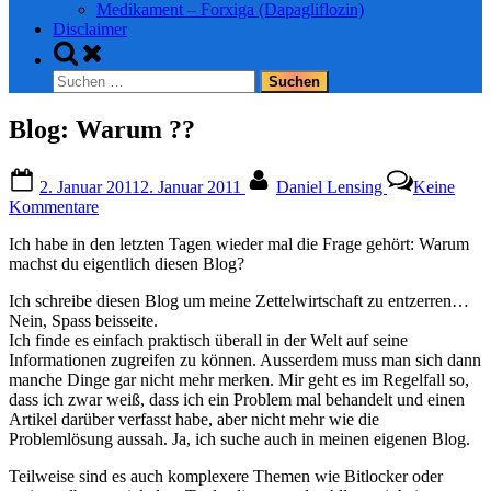
Medikament – Forxiga (Dapagliflozin)
Disclaimer
Toggle
search
Suchen
form
nach:
Blog: Warum ??
Posted
By
2. Januar 2011
2. Januar 2011
Daniel Lensing
Keine
on
zu
Kommentare
Blog:
Ich habe in den letzten Tagen wieder mal die Frage gehört: Warum
Warum
machst du eigentlich diesen Blog?
??
Ich schreibe diesen Blog um meine Zettelwirtschaft zu entzerren…
Nein, Spass beisseite.
Ich finde es einfach praktisch überall in der Welt auf seine
Informationen zugreifen zu können. Ausserdem muss man sich dann
manche Dinge gar nicht mehr merken. Mir geht es im Regelfall so,
dass ich zwar weiß, dass ich ein Problem mal behandelt und einen
Artikel darüber verfasst habe, aber nicht mehr wie die
Problemlösung aussah. Ja, ich suche auch in meinen eigenen Blog.
Teilweise sind es auch komplexere Themen wie Bitlocker oder