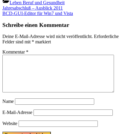
Leben Beruf und Gesundheit
Beitragsnavigation
Previous
Jahresabschluß – Ausblick 2011
Post:
Next
BCD-GUI-Editor für Win7 und Vista
Post:
Schreibe einen Kommentar
Deine E-Mail-Adresse wird nicht veröffentlicht.
Erforderliche
Felder sind mit
*
markiert
Kommentar
*
Name
E-Mail-Adresse
Website