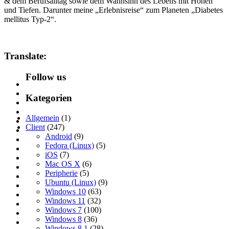
& dem Berufsalltag sowie dem Wahnsinn des Lebens mit Höhen
und Tiefen. Darunter meine „Erlebnisreise“ zum Planeten „Diabetes
mellitus Typ-2“.
Translate:
Follow us
Kategorien
Allgemein
(1)
Client
(247)
Android
(9)
Fedora (Linux)
(5)
iOS
(7)
Mac OS X
(6)
Peripherie
(5)
Ubuntu (Linux)
(9)
Windows 10
(63)
Windows 11
(32)
Windows 7
(100)
Windows 8
(36)
Windows 8.1
(28)