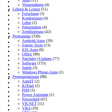
Sport
(11)
Veranstaltung
(4)
Lehren & Lernen
(51)
Forschung
(3)
Konferenzen
(4)
Lehre
(2)
Präsentation
(4)
Zertifizierung
(42)
Programme
(336)
Android-Apps
(29)
Eigene Tools
(13)
iOS-Apps
(8)
Office
(90)
Patchday+Updates
(77)
Software
(155)
Spiele
(3)
Windows Phone-Apps
(2)
Programmierung
(98)
AutoIT
(2)
KiXtart
(2)
PHP
(3)
Power Automate
(1)
Powershell
(67)
VB.NET
(11)
VBA
(10)