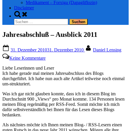
Medikament – Forxiga (Dapagliflozin)
Disclaimer
Toggle
search
Suchen
form
nach:
Jahresabschluß – Ausblick 2011
Posted
By
31. Dezember 2010
31. Dezember 2010
Daniel Lensing
on
zu
Keine Kommentare
Jahresabschluß
–
Liebe Leserinnen und Leser
Ausblick
Ich habe gerade mal meinen Jahresabschluss des Blogs
2011
durchgeführt. Ich habe nun auch alte Artikel teilweise noch einmal
um-strukturiert.
Was ich gar nicht glauben konnte, dass ich in diesem Blog im
Durchschnitt 900 „Views“ pro Monat komme. 134 Personen lesen
meinen Blog regelmäßig per RSS-Feed. Somit möchte ich mich
dafür selbstverständlich bei Ihnen für das Lesen dieses Blogs
bedanken.
Als nächstes möchte ich Ihnen meinen Blog- / RSS-Lesern einen
guten Rutsch in das neue Jahr 2011 wünschen. Mögen alle ihre