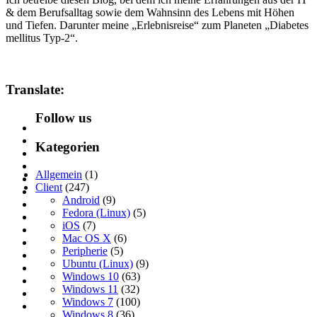
& dem Berufsalltag sowie dem Wahnsinn des Lebens mit Höhen
und Tiefen. Darunter meine „Erlebnisreise“ zum Planeten „Diabetes
mellitus Typ-2“.
Translate:
Follow us
Kategorien
Allgemein
(1)
Client
(247)
Android
(9)
Fedora (Linux)
(5)
iOS
(7)
Mac OS X
(6)
Peripherie
(5)
Ubuntu (Linux)
(9)
Windows 10
(63)
Windows 11
(32)
Windows 7
(100)
Windows 8
(36)