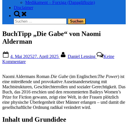
Medikament – Forxiga (Dapagliflozin)
Disclaimer
Toggle
search
Suchen
form
nach:
BuchTipp „Die Gabe“ von Naomi
Alderman
Posted
By
4. Mai 2025
27. April 2025
Daniel Lensing
Keine
on
zu
Kommentare
BuchTipp
„Die
Naomi Aldermans Roman
Die Gabe
(im Englischen:
The Power
) ist
Gabe“
eine mitreißende und provokative Auseinandersetzung mit
von
Machtstrukturen, Geschlechterrollen und sozialer Gerechtigkeit. Das
Naomi
Buch, das 2016 erschien und den renommierten Baileys Women’s
Alderman
Prize for Fiction gewann, zeigt eine Welt, in der Frauen plötzlich
eine physische Überlegenheit über Männer erlangen – und damit die
gesellschaftliche Ordnung radikal verändert wird.
Inhalt und Grundidee