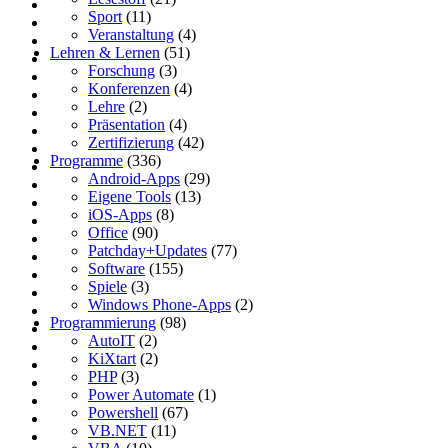
Sport
(11)
Veranstaltung
(4)
Lehren & Lernen
(51)
Forschung
(3)
Konferenzen
(4)
Lehre
(2)
Präsentation
(4)
Zertifizierung
(42)
Programme
(336)
Android-Apps
(29)
Eigene Tools
(13)
iOS-Apps
(8)
Office
(90)
Patchday+Updates
(77)
Software
(155)
Spiele
(3)
Windows Phone-Apps
(2)
Programmierung
(98)
AutoIT
(2)
KiXtart
(2)
PHP
(3)
Power Automate
(1)
Powershell
(67)
VB.NET
(11)