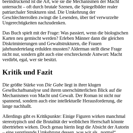
beeindruckend ist die Art, wie sie die Mechanismen der Macht
untersucht – oft durch brutale Szenen, die Spiegelbilder realer
patriarchaler Strukturen sind. Die Umkehrung der
Geschlechterrollen zwingt die Lesenden, über tief verwurzelte
Ungerechtigkeiten nachzudenken.
Das Buch spielt mit der Frage: Was passiert, wenn die biologischen
Karten neu gemischt werden? Erleben Männer dann die gleichen
Diskriminierungen und Gewaltstrukturen, die Frauen
jahrhundertelang erdulden mussten? Alderman stellt diese Frage
nicht nur, sondern gibt auch eine erschreckende Antwort: Macht
verdirbt, egal, wer sie besitzt.
Kritik und Fazit
Die größte Stärke von
Die Gabe
liegt in ihrer klugen
Gesellschaftsanalyse und ihrem unerschütterlichen Blick auf die
Mechanismen von Macht und Gewalt. Der Roman ist nicht nur
spannend, sondern auch eine intellektuelle Herausforderung, die
lange nachhallt.
Allerdings gibt es Kritikpunkte: Einige Figuren wirken manchmal
stereotypisch und die Brutalität der weiblichen Herrschaft könnte
übertrieben wirken. Doch genau hierin liegt die Absicht der Autorin
– eine verstörende Umkehrung dessen, was wir als „normal“