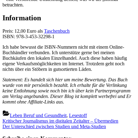
betrachten.
Information
Preis: 12,00 Euro als
Taschenbuch
ISBN: 978-3-453-32298-1
Ich habe bewusst die ISBN-Nummern nicht mit einem Online-
Buchhändler verbunden. Ich unterstütze gerne bei meinen
Buchkäufen den lokalen Einzelhandel. Auch diese haben häufig
eigene Verkaufsmöglichkeiten im Internet. Trotzdem geht noch
nichts über ein Stöbern in gutsortierten Läden.
Statement: Es handelt sich hier um meine Bewertung. Das Buch
wurde von mir persönlich bezahlt. Ich erhalte für die Verlinkung
keine Entlohnung sowie noch bin ich über kein Partnerprogramm
am Verlag angebunden. Dieser Blog ist komplett werbefrei und Er
kommt ohne Affiliate-Links aus.
Leben Beruf und Gesundheit
,
Lesestoff
Beitragsnavigation
Previous
Kritischer Journalismus im digitalen Zeitalter – Übermedien
Post:
Next
Der Unterschied zwischen Studien und Meta-Studien
Post: