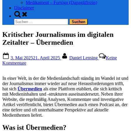
Medikament – Forxiga (Dapagliflozin)
Disclaimer
Toggle
search
Suchen
form
nach:
Kritischer Journalismus im digitalen
Zeitalter – Übermedien
Posted
By
3. Mai 2025
21. April 2025
Daniel Lensing
Keine
on
zu
Kommentare
Kritischer
Journalismus
In einer Welt, in der die Medienlandschaft ständig im Wandel ist und
im
der Journalismus immer wieder auf neue Herausforderungen trifft,
digitalen
hat sich
Übermedien
als eine Plattform etabliert, die sich kritisch
Zeitalter
mit Medieninhalten und -strukturen auseinandersetzt. Neben ihrer
–
Website, die regelmäßig Analysen, Kommentare und investigative
Übermedien
Artikel veröffentlicht, bietet Übermedien auch einen Podcast an, der
eine tiefere und oft unterhaltsame Perspektive auf aktuelle
Medienthemen liefert.
Was ist Übermedien?