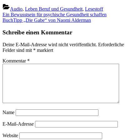
Audio
,
Leben Beruf und Gesundheit
,
Lesestoff
Beitragsnavigation
Previous
Ein Bewusstsein für psychische Gesundheit schaffen
Post:
Next
BuchTipp „Die Gabe“ von Naomi Alderman
Post:
Schreibe einen Kommentar
Deine E-Mail-Adresse wird nicht veröffentlicht.
Erforderliche
Felder sind mit
*
markiert
Kommentar
*
Name
E-Mail-Adresse
Website