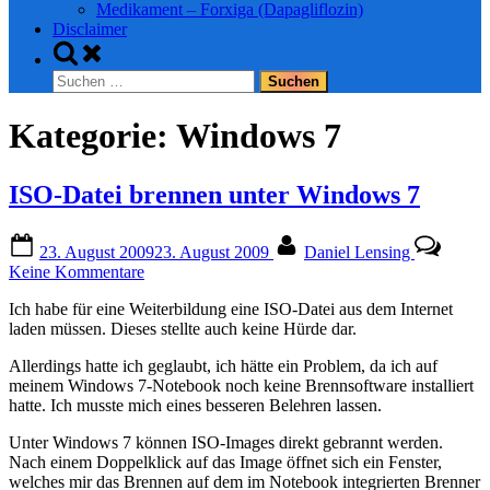
Medikament – Forxiga (Dapagliflozin)
Disclaimer
Toggle
search
Suchen
form
nach:
Kategorie:
Windows 7
ISO-Datei brennen unter Windows 7
Posted
By
23. August 2009
23. August 2009
Daniel Lensing
on
zu
Keine Kommentare
ISO-
Ich habe für eine Weiterbildung eine ISO-Datei aus dem Internet
Datei
laden müssen. Dieses stellte auch keine Hürde dar.
brennen
unter
Allerdings hatte ich geglaubt, ich hätte ein Problem, da ich auf
Windows
meinem Windows 7-Notebook noch keine Brennsoftware installiert
7
hatte. Ich musste mich eines besseren Belehren lassen.
Unter Windows 7 können ISO-Images direkt gebrannt werden.
Nach einem Doppelklick auf das Image öffnet sich ein Fenster,
welches mir das Brennen auf dem im Notebook integrierten Brenner