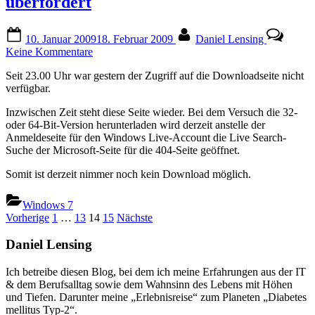
überfordert
Posted
By
10. Januar 2009
18. Februar 2009
Daniel Lensing
on
zu
Keine Kommentare
Windows
Seit 23.00 Uhr war gestern der Zugriff auf die Downloadseite nicht
7-
verfügbar.
Beta-
Download
Inzwischen Zeit steht diese Seite wieder. Bei dem Versuch die 32-
stark
oder 64-Bit-Version herunterladen wird derzeit anstelle der
überfordert
Anmeldeseite für den Windows Live-Account die Live Search-
Suche der Microsoft-Seite für die 404-Seite geöffnet.
Somit ist derzeit nimmer noch kein Download möglich.
Windows 7
Seitennummerierung
Vorherige
1
…
13
14
15
Nächste
der
Daniel Lensing
Beiträge
Ich betreibe diesen Blog, bei dem ich meine Erfahrungen aus der IT
& dem Berufsalltag sowie dem Wahnsinn des Lebens mit Höhen
und Tiefen. Darunter meine „Erlebnisreise“ zum Planeten „Diabetes
mellitus Typ-2“.