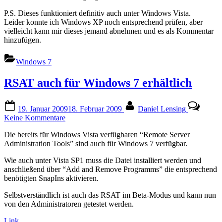
P.S. Dieses funktioniert definitiv auch unter Windows Vista.
Leider konnte ich Windows XP noch entsprechend prüfen, aber
vielleicht kann mir dieses jemand abnehmen und es als Kommentar
hinzufügen.
Windows 7
RSAT auch für Windows 7 erhältlich
Posted
By
19. Januar 2009
18. Februar 2009
Daniel Lensing
on
zu
Keine Kommentare
RSAT
Die bereits für Windows Vista verfügbaren “Remote Server
auch
Administration Tools” sind auch für Windows 7 verfügbar.
für
Windows
Wie auch unter Vista SP1 muss die Datei installiert werden und
7
anschließend über “Add and Remove Programms” die entsprechend
erhältlich
benötigten SnapIns aktivieren.
Selbstverständlich ist auch das RSAT im Beta-Modus und kann nun
von den Administratoren getestet werden.
Link