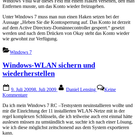
Windows Vista war dieses Feld mit einem Haken versehen, den man
Entfernen musste, um das Konto wieder freizugeben.
Unter Windows 7 muss man nun einen Haken setzen bei der
Aussage „Heben Sie die Kontosperrung auf. Das Konto ist derzeit
auf dem Active Directory-Domännecontroller gesperrt.“ gesetzt
werden und nach dem Drücken von Okay steht das Konto wieder
wie gewohnt zur Verfügung.
Windows 7
Windows-WLAN sichern und
wiederherstellen
Posted
By
9. Juli 2009
8. Juli 2009
Daniel Lensing
Keine
on
zu
Kommentare
Windows-
Da ich mein Windows 7 RC –Testsystem neuinstallieren wollte und
WLAN
mir die Einrichtung der 11 installierten WLAN-Netze mit in der
sichern
regel komplexen Schlüsseln, die ich teilweise auch erst einmal hätte
und
auslesen müssen zu umständlich war, suchte ich nach einer Lösung,
wiederherstellen
wie ich diese möglichst zeitschonend aus dem System exportieren
kann.