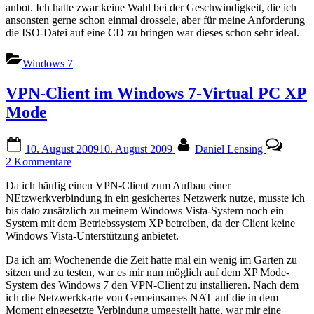
anbot. Ich hatte zwar keine Wahl bei der Geschwindigkeit, die ich
ansonsten gerne schon einmal drossele, aber für meine Anforderung
die ISO-Datei auf eine CD zu bringen war dieses schon sehr ideal.
Windows 7
VPN-Client im Windows 7-Virtual PC XP
Mode
Posted
By
10. August 2009
10. August 2009
Daniel Lensing
on
zu
2 Kommentare
VPN-
Da ich häufig einen VPN-Client zum Aufbau einer
Client
NEtzwerkverbindung in ein gesichertes Netzwerk nutze, musste ich
im
bis dato zusätzlich zu meinem Windows Vista-System noch ein
Windows
System mit dem Betriebssystem XP betreiben, da der Client keine
7-
Windows Vista-Unterstützung anbietet.
Virtual
PC
Da ich am Wochenende die Zeit hatte mal ein wenig im Garten zu
XP
sitzen und zu testen, war es mir nun möglich auf dem XP Mode-
Mode
System des Windows 7 den VPN-Client zu installieren. Nach dem
ich die Netzwerkkarte von Gemeinsames NAT auf die in dem
Moment eingesetzte Verbindung umgestellt hatte, war mir eine