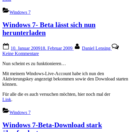
Windows 7
Windows 7- Beta lässt sich nun
herunterladen
Posted
By
10. Januar 2009
18. Februar 2009
Daniel Lensing
on
zu
Keine Kommentare
Windows
Nun scheint es zu funktionieren…
7-
Beta
Mit meinem Windows-Live-Account habe ich nun den
lässt
Aktivierungskey angezeigt bekommen sowie den Download starten
sich
können.
nun
herunterladen
Für alle die es auch versuchen möchten, hier noch mal der
Link
.
Windows 7
Windows 7-Beta-Download stark