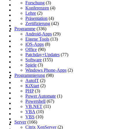
Forschung
(3)
Konferenzen
(4)
Lehre
(2)
Präsentation
(4)
Zertifizierung
(42)
Programme
(336)
Android-Apps
(29)
Eigene Tools
(13)
iOS-Apps
(8)
Office
(90)
Patchday+Updates
(77)
Software
(155)
Spiele
(3)
Windows Phone-Apps
(2)
Programmierung
(98)
AutoIT
(2)
KiXtart
(2)
PHP
(3)
Power Automate
(1)
Powershell
(67)
VB.NET
(11)
VBA
(10)
VBS
(10)
Server
(166)
Citrix XenServer
(2)