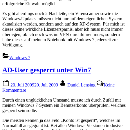
erfolgreiche Einwahl möglich.
Es gibt allerdings noch 2 Nachteile, ein Virenscanner sowie die
Windows-Updates müssen nicht nur auf dem eigentlichen System
aktualisiert werden, sondern auch auf den XP-System. Für mich ist
dieses keine wirkliche Lizenzersparnis, aber ich muss nicht immer
überlegen, ob ich noch was im VPN durchführen muss, sondern
habe dieses auf meinem Notebook mit Windows 7 jederzeit zur
Verfügung.
Windows 7
AD-User gesperrt unter Win7
Posted
By
20. Juli 2009
20. Juli 2009
Daniel Lensing
Keine
on
zu
Kommentare
AD-
Durch einen unglücklichen Umstand musste ich durch Zufall mit
User
meinen Windows 7-System ein Benutzerkonto überprüfen, welches
gesperrt
gesperrt sein sollte.
unter
Win7
Die meisten kennen ja das Feld „Konto ist gesperrt“, welches im
Normalfall ausgegraut ist. Bei allen Windows Versionen inklusive