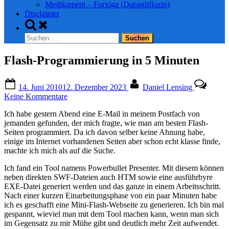
Medikament – Forxiga (Dapagliflozin)
Disclaimer
Toggle
search
Suchen
form
nach:
Flash-Programmierung in 5 Minuten
Posted
By
14. Juni 2010
12. Dezember 2023
Daniel Lensing
on
zu
Keine Kommentare
Flash-
Ich habe gestern Abend eine E-Mail in meinem Postfach von
Programmierung
jemanden gefunden, der mich fragte, wie man am besten Flash-
in
Seiten programmiert. Da ich davon selber keine Ahnung habe,
5
einige im Internet vorhandenen Seiten aber schon echt klasse finde,
Minuten
machte ich mich als auf die Suche.
Ich fand ein Tool namens Powerbullet Presenter. Mit diesem können
neben direkten SWF-Dateien auch HTM sowie eine ausführbyre
EXE-Datei generiert werden und das ganze in einem Arbeitsschritt.
Nach einer kurzen Einarbeitungsphase von ein paar Minuten habe
ich es geschafft eine Mini-Flash-Webseite zu generieren. Ich bin mal
gespannt, wieviel man mit dem Tool machen kann, wenn man sich
im Gegensatz zu mir Mühe gibt und deutlich mehr Zeit aufwendet.