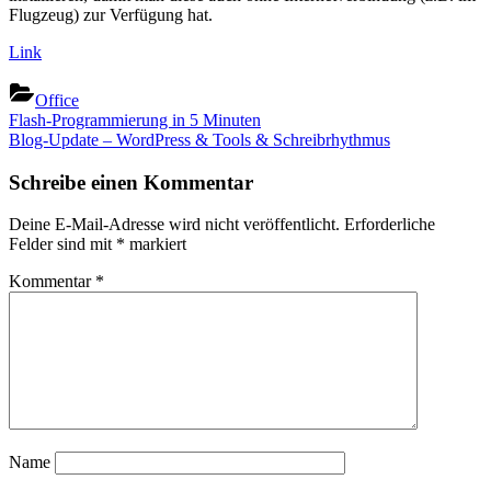
Flugzeug) zur Verfügung hat.
Link
Office
Beitragsnavigation
Previous
Flash-Programmierung in 5 Minuten
Post:
Next
Blog-Update – WordPress & Tools & Schreibrhythmus
Post:
Schreibe einen Kommentar
Deine E-Mail-Adresse wird nicht veröffentlicht.
Erforderliche
Felder sind mit
*
markiert
Kommentar
*
Name