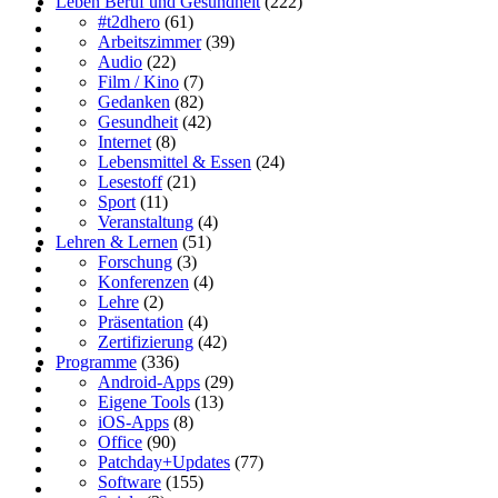
Leben Beruf und Gesundheit
(222)
#t2dhero
(61)
Arbeitszimmer
(39)
Audio
(22)
Film / Kino
(7)
Gedanken
(82)
Gesundheit
(42)
Internet
(8)
Lebensmittel & Essen
(24)
Lesestoff
(21)
Sport
(11)
Veranstaltung
(4)
Lehren & Lernen
(51)
Forschung
(3)
Konferenzen
(4)
Lehre
(2)
Präsentation
(4)
Zertifizierung
(42)
Programme
(336)
Android-Apps
(29)
Eigene Tools
(13)
iOS-Apps
(8)
Office
(90)
Patchday+Updates
(77)
Software
(155)