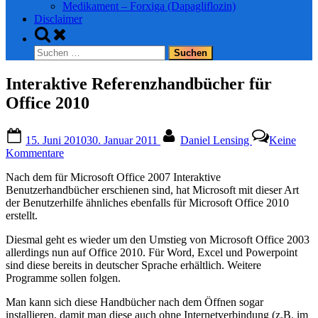
Medikament – Forxiga (Dapagliflozin)
Disclaimer
Toggle
search
Suchen
form
nach:
Interaktive Referenzhandbücher für
Office 2010
Posted
By
15. Juni 2010
30. Januar 2011
Daniel Lensing
Keine
on
zu
Kommentare
Interaktive
Nach dem für Microsoft Office 2007 Interaktive
Referenzhandbücher
Benutzerhandbücher erschienen sind, hat Microsoft mit dieser Art
für
der Benutzerhilfe ähnliches ebenfalls für Microsoft Office 2010
Office
erstellt.
2010
Diesmal geht es wieder um den Umstieg von Microsoft Office 2003
allerdings nun auf Office 2010. Für Word, Excel und Powerpoint
sind diese bereits in deutscher Sprache erhältlich. Weitere
Programme sollen folgen.
Man kann sich diese Handbücher nach dem Öffnen sogar
installieren, damit man diese auch ohne Internetverbindung (z.B. im