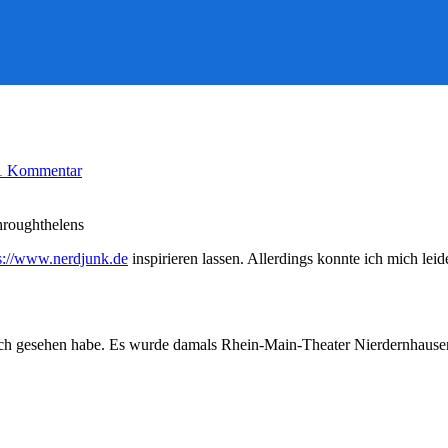
zu
1 Kommentar
Meine
Top
5…
hroughthelens
äähhm…
10
s://www.nerdjunk.de
inspirieren lassen. Allerdings konnte ich mich lei
Theme
Songs
ich gesehen habe. Es wurde damals Rhein-Main-Theater Nierdernhausen