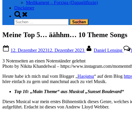
Medikament – Forxiga (Dapagliflozin)
Disclaimer
Toggle
search
Suchen
form
nach:
Meine Top 5… äähhm… 10 Theme Songs
Posted
By
12. Dezember 2023
12. Dezember 2023
Daniel Lensing
on
3 Notenseiten an einen Notenständer gelehnt
Photo by Nikita Khandelwal – https://www.instagram.com/momentst
Heute habe ich mich mal vom Blogger „
Haojatsu
“ auf dem Blog
http
höre einfach zu gern und manchmal auch zu viel Musik.
Top 10: „Main Theme“ aus Musical „Sunset Boulevard“
Dieses Musical war mein erstes Bühnenstück dieses Genre, welches 
aufgeführt. Erdacht ist dieses von Andrew Lloyd Webber.