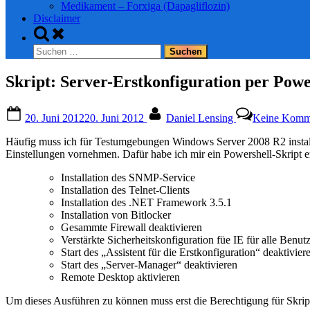
Medikament – Forxiga (Dapagliflozin)
Disclaimer
Toggle
search
Suchen
form
nach:
Skript: Server-Erstkonfiguration per Powe
Posted
By
20. Juni 2012
20. Juni 2012
Daniel Lensing
Keine Komm
on
Häufig muss ich für Testumgebungen Windows Server 2008 R2 insta
Einstellungen vornehmen. Dafür habe ich mir ein Powershell-Skript ers
Installation des SNMP-Service
Installation des Telnet-Clients
Installation des .NET Framework 3.5.1
Installation von Bitlocker
Gesammte Firewall deaktivieren
Verstärkte Sicherheitskonfiguration füe IE für alle Benut
Start des „Assistent für die Erstkonfiguration“ deaktivier
Start des „Server-Manager“ deaktivieren
Remote Desktop aktivieren
Um dieses Ausführen zu können muss erst die Berechtigung für Skrip