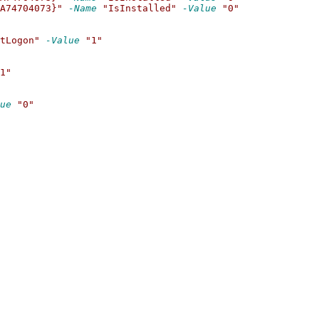
A74704073}"
-Name
"IsInstalled"
-Value
"0"
tLogon"
-Value
"1"
1"
ue
"0"