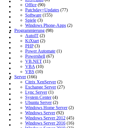
Office
(90)
Patchday+Updates
(77)
Software
(155)
Spiele
(3)
Windows Phone-Apps
(2)
Programmierung
(98)
AutoIT
(2)
KiXtart
(2)
PHP
(3)
Power Automate
(1)
Powershell
(67)
VB.NET
(11)
VBA
(10)
VBS
(10)
Server
(166)
Citrix XenServer
(2)
Exchange Server
(27)
Lync Server
(1)
System Center
(4)
Ubuntu Server
(2)
Windows Home Server
(2)
Windows Server
(92)
Windows Server 2012
(45)
Windows Server 2016
(16)