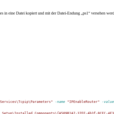
es in eine Datei kopiert und mit der Datei-Endung „ps1“ versehen wer
Services\Tcpip\Parameters"
-name
"IPEnableRouter"
-value
 Setup\Installed Components\{A509B1A7-37EF-4b3f-8CFC-4F3