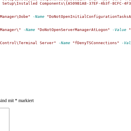
 Setup\Installed Components\{A509B1A8-37EF-4b3f-8CFC-4F3
Manager\Oobe"
-Name
"DoNotOpenInitialConfigurationTasksA
Manager\"
-Name
"DoNotOpenServerManagerAtLogon"
-Value
"
Control\Terminal Server"
-Name
"fDenyTSConnections"
-Val
sind mit
*
markiert