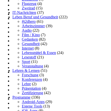
Flugzeug
(4)
Zweirad
(15)
IT-Nachrichten
(37)
Leben Beruf und Gesundheit
(222)
#t2dhero
(61)
Arbeitszimmer
(39)
Audio
(22)
Film / Kino
(7)
Gedanken
(82)
Gesundheit
(42)
Internet
(8)
Lebensmittel & Essen
(24)
Lesestoff
(21)
Sport
(11)
Veranstaltung
(4)
Lehren & Lernen
(51)
Forschung
(3)
Konferenzen
(4)
Lehre
(2)
Präsentation
(4)
Zertifizierung
(42)
Programme
(336)
Android-Apps
(29)
Eigene Tools
(13)
iOS-Apps
(8)