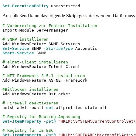
Set-ExecutionPolicy
 unrestricted
Anschließend kann das folgende Skript gestartet werden. Dafür muss 
# Vorbereitung zur Feature-Installation
Import
-
Module Servermanager 

# SNMP installieren
Add
-
WindowsFeature SNMP
-
Set-Service
 SNMP 
-StartupType
Start-Service
 SNMP

#Telnet-Client installieren
Add
-
WindowsFeature Telnet
-
Client

#.NET Framework 3.5.1 installieren
Add
-
WindowsFeature AS
-
NET
-
Framework

#Bitlocker installieren
Add
-
WindowsFeature Bitlocker

# Firewall deaktivieren
netsh advfirewall 
set
 allprofiles state off

# Registry für Routing-Anpassung
Set-ItemProperty
-path
"HKLM:\SYSTEM\CurrentControlSet\
# Registry für IE ESC
Set-ItemProperty
-Path
"HKLM:\SOFTWARE\Microsoft\Active