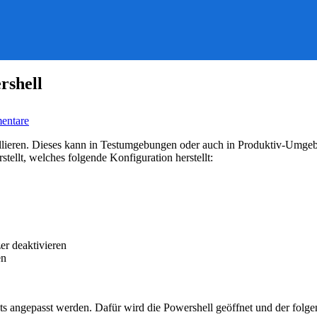
rshell
zu
entare
Skript:
Server-
llieren. Dieses kann in Testumgebungen oder auch in Produktiv-Umg
Erstkonfiguration
tellt, welches folgende Konfiguration herstellt:
per
Powershell
zer deaktivieren
en
ts angepasst werden. Dafür wird die Powershell geöffnet und der folg