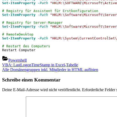
Set-ItemProperty
-Path
"HKLM:\SOFTWARE\Microsoft\Active
# Registry für Assistent für Erstkonfiguration
Set-ItemProperty
-Path
"HKLM:\Software\Microsoft\Server
# Registry für Server-Manager
Set-ItemProperty
-Path
"HKLM:\Software\Microsoft\Server
# RemoteDesktop
Set-ItemProperty
-Path
"HKLM:\System\CurrentControlSet\
# Restart des Computers
Restart
-
Computer
Powershell
Beitragsnavigation
Previous
VBA: LastLogonTimeStamp in Excel-Tabelle
Post:
Next
Alle Domänengruppen inkl. Mitglieder in HTML auflisten
Post:
Schreibe einen Kommentar
Deine E-Mail-Adresse wird nicht veröffentlicht.
Erforderliche Felder 