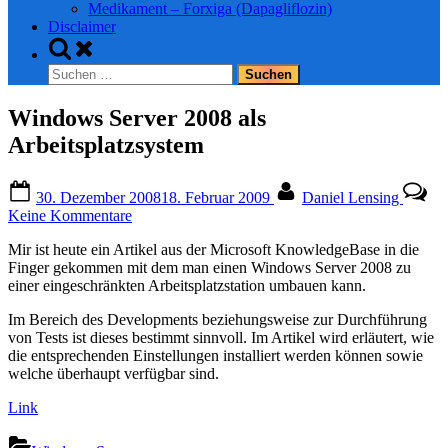
Medikament – Forxiga (Dapagliflozin)
Disclaimer
Toggle
search
Suchen
form
nach:
Windows Server 2008 als
Arbeitsplatzsystem
Posted
By
30. Dezember 2008
18. Februar 2009
Daniel Lensing
on
zu
Keine Kommentare
Windows
Mir ist heute ein Artikel aus der Microsoft KnowledgeBase in die
Server
Finger gekommen mit dem man einen Windows Server 2008 zu
2008
einer eingeschränkten Arbeitsplatzstation umbauen kann.
als
Arbeitsplatzsystem
Im Bereich des Developments beziehungsweise zur Durchführung
von Tests ist dieses bestimmt sinnvoll. Im Artikel wird erläutert, wie
die entsprechenden Einstellungen installiert werden können sowie
welche überhaupt verfügbar sind.
Link