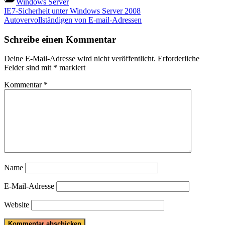
Windows Server
Beitragsnavigation
Previous
IE7-Sicherheit unter Windows Server 2008
Post:
Next
Autovervollständigen von E-mail-Adressen
Post:
Schreibe einen Kommentar
Deine E-Mail-Adresse wird nicht veröffentlicht.
Erforderliche
Felder sind mit
*
markiert
Kommentar
*
Name
E-Mail-Adresse
Website